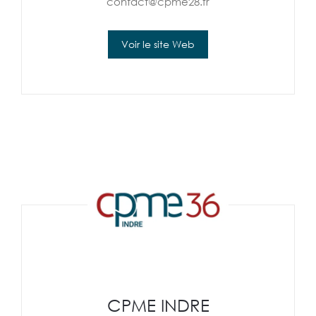
contact@cpme28.fr
Voir le site Web
CPME INDRE