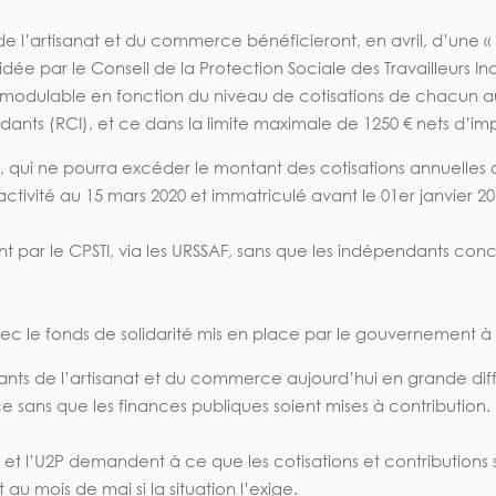
de l’artisanat et du commerce bénéficieront, en avril, d’une «
dée par le Conseil de la Protection Sociale des Travailleurs 
ra modulable en fonction du niveau de cotisations de chacun a
ts (RCI), et ce dans la limite maximale de 1250 € nets d’imp
qui ne pourra excéder le montant des cotisations annuelles 
activité au 15 mars 2020 et immatriculé avant le 01er janvier 20
t par le CPSTI, via les URSSAF, sans que les indépendants con
c le fonds de solidarité mis en place par le gouvernement à l’
ndants de l’artisanat et du commerce aujourd’hui en grande dif
ce sans que les finances publiques soient mises à contribution.
F et l’U2P demandent à ce que les cotisations et contributions
 au mois de mai si la situation l’exige.