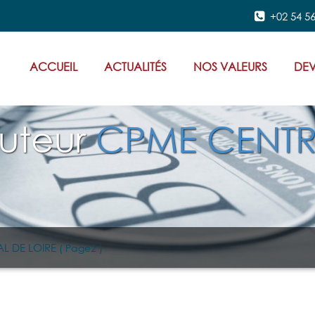
+02 54 56
ACCUEIL
ACTUALITÉS
NOS VALEURS
DEV
auteur
CPME CENTR
AL DE LOIRE
( Page2 )